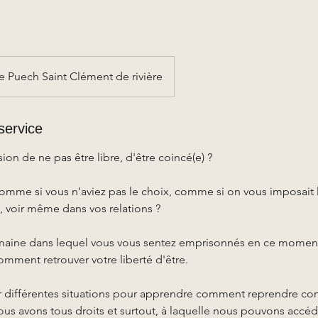
 Puech Saint Clément de rivière
service
ion de ne pas être libre, d'être coincé(e) ?
omme si vous n'aviez pas le choix, comme si on vous imposait 
s, voir même dans vos relations ?
aine dans lequel vous vous sentez emprisonnés en ce moment, d
omment retrouver votre liberté d'être.
sur différentes situations pour apprendre comment reprendre con
nous avons tous droits et surtout, à laquelle nous pouvons accéd